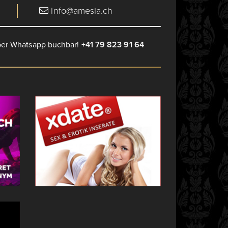
info@amesia.ch
 per Whatsapp buchbar!
+41 79 823 91 64