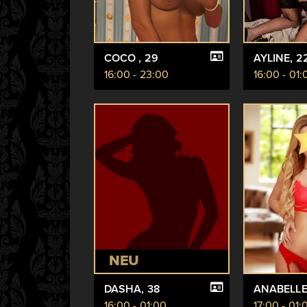
COCO
, 29
AYLINE
, 2
16:00 - 23:00
16:00 - 01:
NEU
DASHA
, 38
ANABELL
16:00 - 01:00
17:00 - 01: