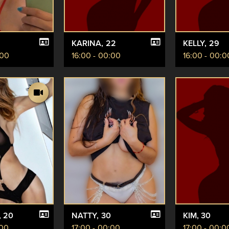
KARINA
, 22
KELLY
, 29
:00
16:00 - 00:00
16:00 - 00:0
, 20
NATTY
, 30
KIM
, 30
:00
17:00 - 00:00
17:00 - 00:0