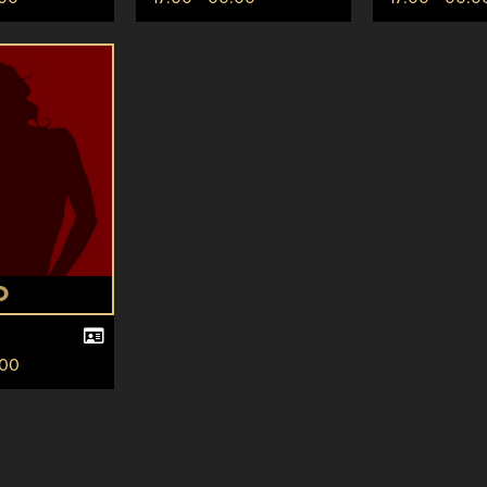
O
:00