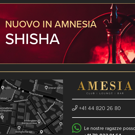
NUOVO IN AMNESIA
SHISHA
+41 44 820 26 80
Le nostre ragazze poss