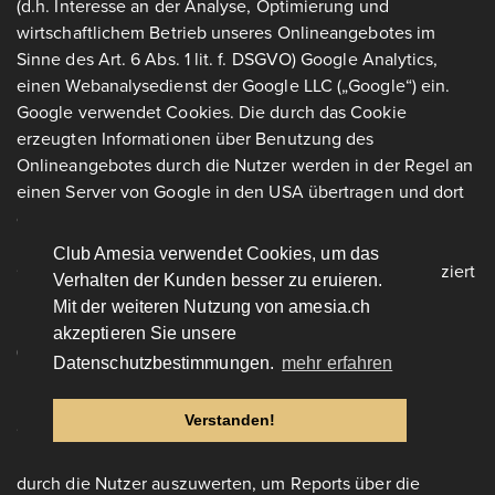
(d.h. Interesse an der Analyse, Optimierung und
wirtschaftlichem Betrieb unseres Onlineangebotes im
Sinne des Art. 6 Abs. 1 lit. f. DSGVO) Google Analytics,
einen Webanalysedienst der Google LLC („Google“) ein.
Google verwendet Cookies. Die durch das Cookie
erzeugten Informationen über Benutzung des
Onlineangebotes durch die Nutzer werden in der Regel an
einen Server von Google in den USA übertragen und dort
gespeichert.
Club Amesia verwendet Cookies, um das
Google ist unter dem Privacy-Shield-Abkommen zertifiziert
Verhalten der Kunden besser zu eruieren.
und bietet hierdurch eine Garantie, das europäische
Mit der weiteren Nutzung von amesia.ch
Datenschutzrecht einzuhalten
akzeptieren Sie unsere
(
https://www.privacyshield.gov/participant?
Datenschutzbestimmungen.
mehr erfahren
id=a2zt000000001L5AAI&status=Active
).
Verstanden!
Google wird diese Informationen in unserem Auftrag
benutzen, um die Nutzung unseres Onlineangebotes
durch die Nutzer auszuwerten, um Reports über die