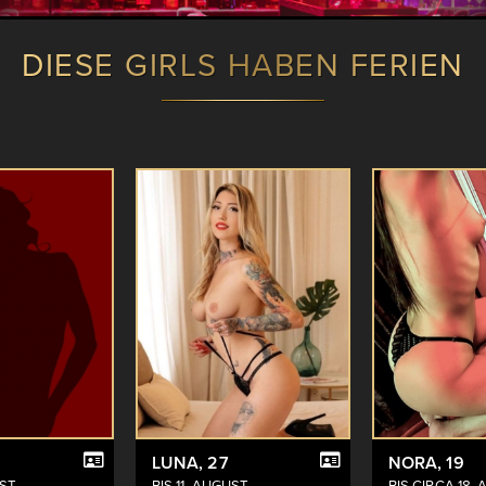
DIESE GIRLS HABEN FERIEN
LUNA
, 27
NORA
, 19
UST
BIS 11. AUGUST
BIS CIRCA 18.